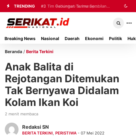
TRENDING
#2
#3
Tim Gabungan Terima Sembilan
Perkimhub Sumenep
Matangkan Pelaksanaan RTLH 2026,
Korban Evakuasi KM Mutiara Sentosa
Sebanyak 80 Rumah Siap
2 di Kalianget
Breaking News
Nasional
Daerah
Ekonomi
Politik
Huk
Direhabilitasi
Beranda
/
Berita Terkini
Anak Balita di
Rejotangan Ditemukan
Tak Bernyawa Didalam
Kolam Ikan Koi
2 menit membaca
Redaksi SN
BERITA TERKINI
,
PERISTIWA
- 07 Mei 2022