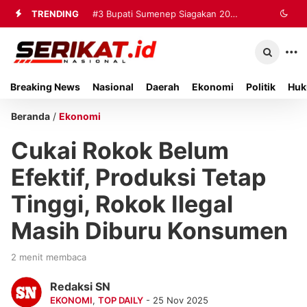
TRENDING
#3
Bupati Sumenep Siagakan 20
Ambulans dan Tiga Rumah Sakit
untuk Tangani Korban Kebakaran KMP
Breaking News
Nasional
Daerah
Ekonomi
Politik
Huk
Mutiara Sentosa II
Beranda
/
Ekonomi
Cukai Rokok Belum
Efektif, Produksi Tetap
Tinggi, Rokok Ilegal
Masih Diburu Konsumen
2 menit membaca
Redaksi SN
EKONOMI
,
TOP DAILY
- 25 Nov 2025