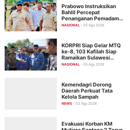
Prabowo Instruksikan
Bahlil Percepat
Penanganan Pemadaman
Listrik di Kalimantan
NASIONAL
- 05 Agu 2026
KORPRI Siap Gelar MTQ
ke-8, 103 Kafilah Siap
Ramaikan Sulawesi
Selatan
NASIONAL
- 05 Agu 2026
Kemendagri Dorong
Daerah Perkuat Tata
Kelola Sampah
NEWS
- 03 Agu 2026
Evakuasi Korban KM
Mutiara Sentosa 2 Terus