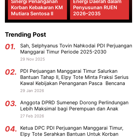
an
Energi Daerah dalam
Jadi Fondasi
n KM
Penyusunan RUEN
Pengelolaan 6,7 Juta
2026–2035
ASN
Trending Post
01.
Sah, Selphyanus Tovin Nahkodai PDI Perjuangan
Manggarai Timur Periode 2025-2030
29 Nov 2025
02.
PDI Perjuangan Manggarai Timur Salurkan
Bantuan Tahap II, Elpy Tote Minta Fraksi Serius
Kawal Kebijakan Penanganan Pasca Bencana
29 Jan 2026
03.
Anggota DPRD Sumenep Dorong Perlindungan
Lebih Maksimal bagi Perempuan dan Anak
27 Feb 2026
04.
Ketua DPC PDI Perjuangan Manggarai Timur,
Elpy Tote Serahkan Bantuan Untuk Korban