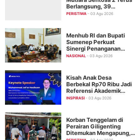
Berlangsung, 39
Penumpang Masih Dalam
PERISTIWA
- 03 Agu 2026
Pencarian
Menhub RI dan Bupati
Sumenep Perkuat
Sinergi Penanganan
Korban Kebakaran KM
NASIONAL
- 03 Agu 2026
Mutiara Sentosa II
Kisah Anak Desa
Berbekal Rp70 Ribu Jadi
Referensi Akademik
Internasional
INSPIRASI
- 03 Agu 2026
Korban Tenggelam di
Perairan Giligenting
Ditemukan Mengapung,
Dievakuasi ke Rumah