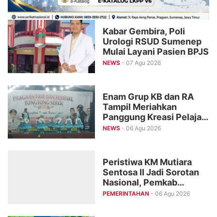
Kabar Gembira, Poli
Urologi RSUD Sumenep
Mulai Layani Pasien BPJS
NEWS
- 07 Agu 2026
Enam Grup KB dan RA
Tampil Meriahkan
Panggung Kreasi Pelajar
Pragaan Fair 2026
NEWS
- 06 Agu 2026
Peristiwa KM Mutiara
Sentosa II Jadi Sorotan
Nasional, Pemkab
Sumenep Percepat
PEMERINTAHAN
- 06 Agu 2026
Penanganan Korban