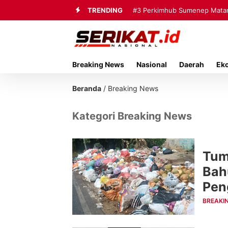
TRENDING
#3
Perkimhub Sumenep Matang
Breaking News
Nasional
Daerah
Ek
Beranda
/
Breaking News
Kategori Breaking News
Tum
Bah
Pen
Lin
BREAKI