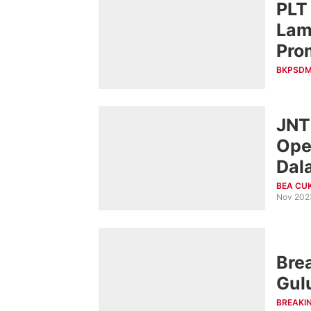
PLT
Lam
Pro
Ada
BKPSDM
JNT
Ope
Dal
BEA CU
Nov 202
Bre
Gul
BREAKI