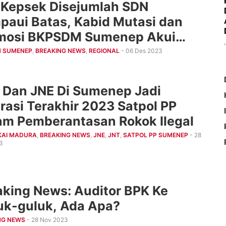
 Kepsek Disejumlah SDN
paui Batas, Kabid Mutasi dan
mosi BKPSDM Sumenep Akui
nya Pelanggaran
 SUMENEP
,
BREAKING NEWS
,
REGIONAL
- 06 Des 2023
 Dan JNE Di Sumenep Jadi
rasi Terakhir 2023 Satpol PP
am Pemberantasan Rokok Ilegal
KAI MADURA
,
BREAKING NEWS
,
JNE
,
JNT
,
SATPOL PP SUMENEP
- 28
3
aking News: Auditor BPK Ke
uk-guluk, Ada Apa?
NG NEWS
- 28 Nov 2023