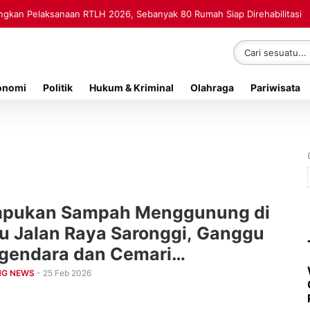
kan Pelaksanaan RTLH 2026, Sebanyak 80 Rumah Siap Direhabilitasi
onomi
Politik
Hukum & Kriminal
Olahraga
Pariwisata
pukan Sampah Menggunung di
u Jalan Raya Saronggi, Ganggu
gendara dan Cemari
gkungan
NG NEWS
- 25 Feb 2026