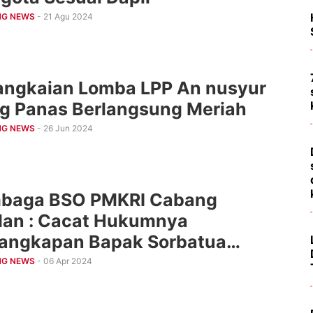
NG NEWS
- 21 Agu 2024
angkaian Lomba LPP An nusyur
g Panas Berlangsung Meriah
NG NEWS
- 26 Jun 2024
baga BSO PMKRI Cabang
an : Cacat Hukumnya
angkapan Bapak Sorbatua
llangan
NG NEWS
- 06 Apr 2024