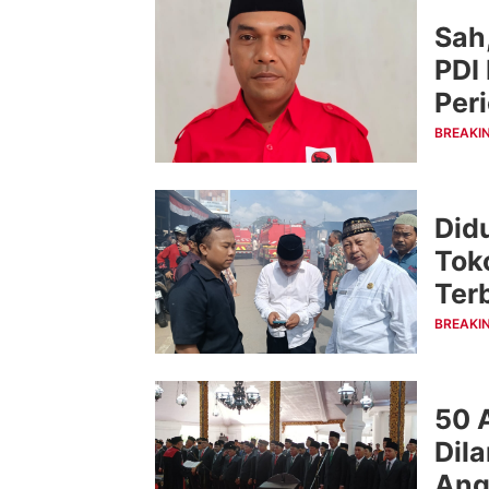
Sah
PDI
Per
BREAKI
Didu
Tok
Ter
BREAKI
50 
Dil
Ang