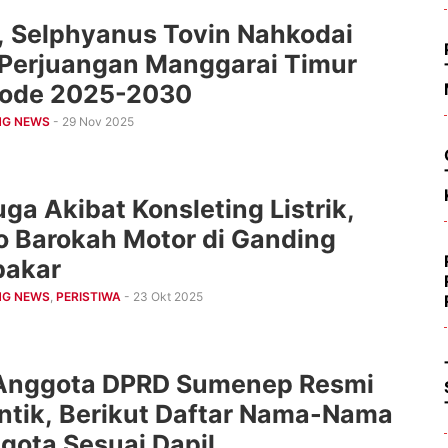
, Selphyanus Tovin Nahkodai
 Perjuangan Manggarai Timur
iode 2025-2030
NG NEWS
- 29 Nov 2025
ga Akibat Konsleting Listrik,
o Barokah Motor di Ganding
bakar
NG NEWS
,
PERISTIWA
- 23 Okt 2025
Anggota DPRD Sumenep Resmi
antik, Berikut Daftar Nama-Nama
gota Sesuai Dapil