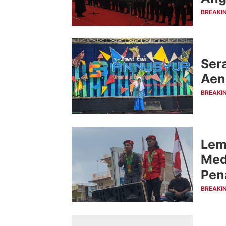
BREAKI
Ser
Aen
BREAKI
Lem
Med
Pen
Sia
BREAKI