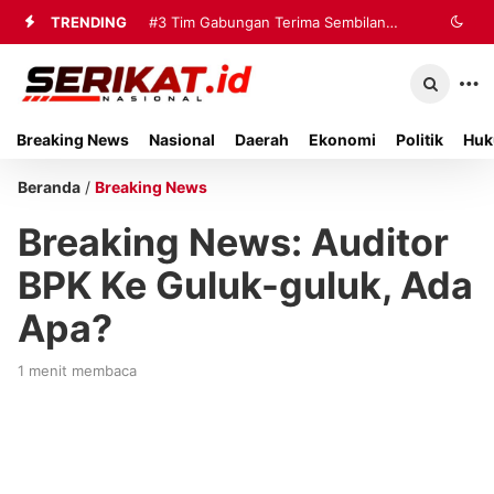
TRENDING
#3
Tim Gabungan Terima Sembilan
Korban Evakuasi KM Mutiara Sentosa
2 di Kalianget
Breaking News
Nasional
Daerah
Ekonomi
Politik
Huk
Beranda
/
Breaking News
Breaking News: Auditor
BPK Ke Guluk-guluk, Ada
Apa?
1 menit membaca