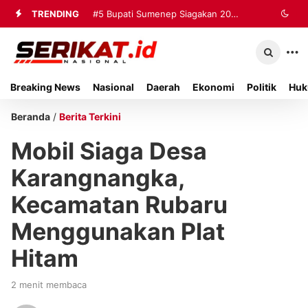
TRENDING
#5
Bupati Sumenep Siagakan 20
Ambulans dan Tiga Rumah Sakit
untuk Tangani Korban Kebakaran KMP
Breaking News
Nasional
Daerah
Ekonomi
Politik
Huk
Mutiara Sentosa II
Beranda
/
Berita Terkini
Mobil Siaga Desa
Karangnangka,
Kecamatan Rubaru
Menggunakan Plat
Hitam
2 menit membaca