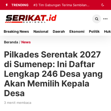
TRENDING
#3
Tim Gabungan Terima Sembilan
Korban Evakuasi KM Mutiara Sentosa
2 di Kalianget
Breaking News
Nasional
Daerah
Ekonomi
Politik
Huk
Beranda
/
News
Pilkades Serentak 2027
di Sumenep: Ini Daftar
Lengkap 246 Desa yang
Akan Memilih Kepala
Desa
3 menit membaca