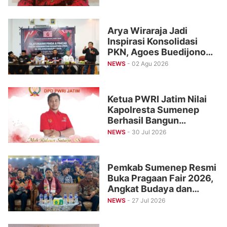
Direhabilitasi
Arya Wiraraja Jadi
Inspirasi Konsolidasi
PKN, Agoes Buedijono
dan Hariyanto Targetkan
NEWS
- 02 Agu 2026
Raih Kursi Legislatif
Ketua PWRI Jatim Nilai
Kapolresta Sumenep
Berhasil Bangun
Kemitraan Strategis
NEWS
- 30 Jul 2026
dengan Wartawan
Pemkab Sumenep Resmi
Buka Pragaan Fair 2026,
Angkat Budaya dan
UMKM Lokal
NEWS
- 27 Jul 2026