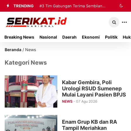
TRENDING
#2
#3
Tim Gabungan Terima Sembilan
Perkimhub Sumenep
Matangkan Pelaksanaan RTLH 2026,
Korban Evakuasi KM Mutiara Sentosa
Sebanyak 80 Rumah Siap
2 di Kalianget
Breaking News
Nasional
Daerah
Ekonomi
Politik
Huk
Direhabilitasi
Beranda
/
News
Kategori News
Kabar Gembira, Poli
Urologi RSUD Sumenep
Mulai Layani Pasien BPJS
NEWS
- 07 Agu 2026
Enam Grup KB dan RA
Tampil Meriahkan