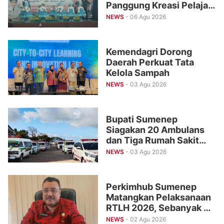
Panggung Kreasi Pelajar
Pragaan Fair 2026
NEWS
- 06 Agu 2026
Kemendagri Dorong
Daerah Perkuat Tata
Kelola Sampah
NEWS
- 03 Agu 2026
Bupati Sumenep
Siagakan 20 Ambulans
dan Tiga Rumah Sakit
untuk Tangani Korban
NEWS
- 03 Agu 2026
Kebakaran KMP Mutiara
Sentosa II
Perkimhub Sumenep
Matangkan Pelaksanaan
RTLH 2026, Sebanyak 80
Rumah Siap
NEWS
- 02 Agu 2026