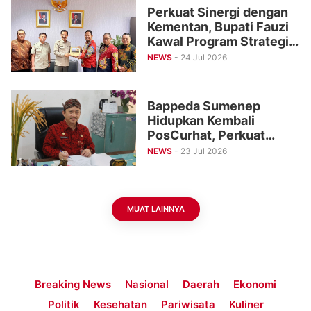
Perkuat Sinergi dengan
Kementan, Bupati Fauzi
Kawal Program Strategis
Pertanian di Sumenep
NEWS
- 24 Jul 2026
Bappeda Sumenep
Hidupkan Kembali
PosCurhat, Perkuat
Ruang Aspirasi Warga
NEWS
- 23 Jul 2026
dan Kesetaraan Gender
MUAT LAINNYA
Breaking News
Nasional
Daerah
Ekonomi
Politik
Kesehatan
Pariwisata
Kuliner