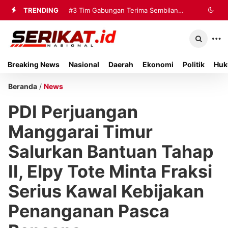
TRENDING
#3
Tim Gabungan Terima Sembilan
Korban Evakuasi KM Mutiara Sentosa
2 di Kalianget
Breaking News
Nasional
Daerah
Ekonomi
Politik
Huk
Beranda
/
News
PDI Perjuangan
Manggarai Timur
Salurkan Bantuan Tahap
II, Elpy Tote Minta Fraksi
Serius Kawal Kebijakan
Penanganan Pasca