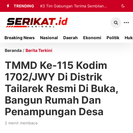
TRENDING
#3
Tim Gabungan Terima Sembilan
Korban Evakuasi KM Mutiara Sentosa
2 di Kalianget
Breaking News
Nasional
Daerah
Ekonomi
Politik
Huk
Beranda
/
Berita Terkini
TMMD Ke-115 Kodim
1702/JWY Di Distrik
Tailarek Resmi Di Buka,
Bangun Rumah Dan
Penampungan Desa
2 menit membaca