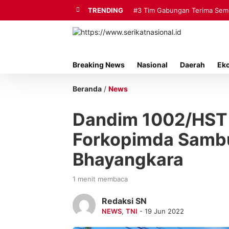
TRENDING
#3
Tim Gabungan Terima Sembi
Breaking News
Nasional
Daerah
Ek
Beranda
/
News
Dandim 1002/HST
Forkopimda Samb
Bhayangkara
1 menit membaca
Redaksi SN
NEWS
,
TNI
- 19 Jun 2022