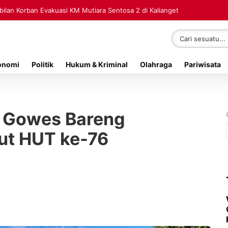
lan Korban Evakuasi KM Mutiara Sentosa 2 di Kalianget
onomi
Politik
Hukum & Kriminal
Olahraga
Pariwisata
 Gowes Bareng
ut HUT ke-76