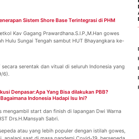
enerapan Sistem Shore Base Terintegrasi di PHM
tkol Kav Gagang Prawardhana.S.I.P.,M.Han gowes
rah Hulu Sungai Tengah sambut HUT Bhayangkara ke-
secara serentak dan vitual di seluruh Indonesia yang
/6).
skusi Denpasar:Apa Yang Bisa dilakukan PBB?
Bagaimana Indonesia Hadapi Isu Ini?
 mengambil start dan finish di lapangan Dwi Warna
 HST Drs.H.Mansyah Sabri.
sepeda atau yang lebih populer dengan istilah gowes,
ni, apalagi saat di masa pandemi Covid-19, bersepeda