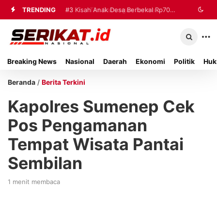
TRENDING
#2
#3
Kisah Anak Desa Berbekal Rp70
Tim Gabungan Terima
Sembilan Korban Evakuasi KM Mutiara
Ribu Jadi Referensi Akademik
Sentosa 2 di Kalianget
Internasional
Breaking News
Nasional
Daerah
Ekonomi
Politik
Huk
Beranda
/
Berita Terkini
Kapolres Sumenep Cek
Pos Pengamanan
Tempat Wisata Pantai
Sembilan
1 menit membaca