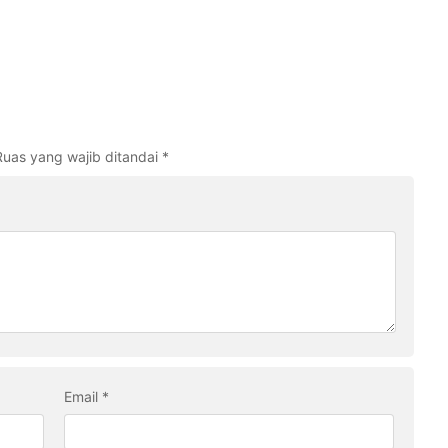
Ruas yang wajib ditandai
*
Email
*