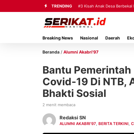
TRENDING
#3
Kisah Anak Desa Berbekal 
Breaking News
Nasional
Daerah
Ek
Beranda
/
Alumni Akabri'97
Bantu Pemerintah
Covid-19 Di NTB, 
Bhakti Sosial
2 menit membaca
Redaksi SN
ALUMNI AKABRI'97
,
BERITA TERKINI
,
C