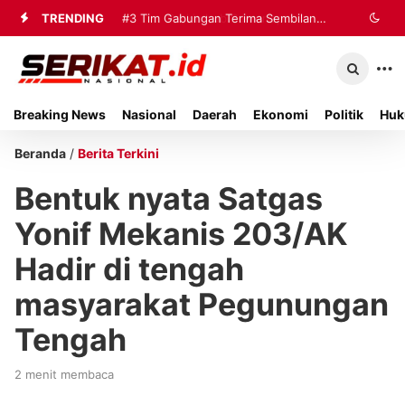
TRENDING
#3
Tim Gabungan Terima Sembilan
Korban Evakuasi KM Mutiara Sentosa
2 di Kalianget
Breaking News
Nasional
Daerah
Ekonomi
Politik
Huk
Beranda
/
Berita Terkini
Bentuk nyata Satgas
Yonif Mekanis 203/AK
Hadir di tengah
masyarakat Pegunungan
Tengah
2 menit membaca