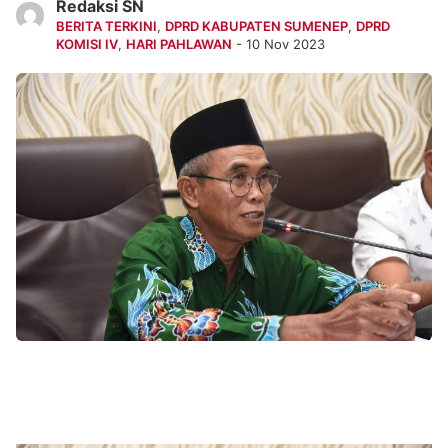
Redaksi SN
BERITA TERKINI
,
DPRD KABUPATEN SUMENEP
,
DPRD
KOMISI IV
,
HARI PAHLAWAN
- 10 Nov 2023