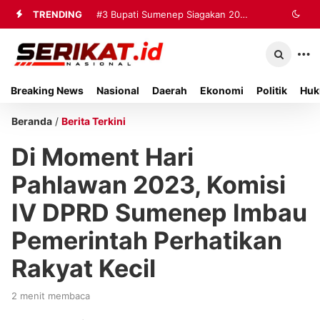
TRENDING
#3
Bupati Sumenep Siagakan 20
Ambulans dan Tiga Rumah Sakit
untuk Tangani Korban Kebakaran KMP
Breaking News
Nasional
Daerah
Ekonomi
Politik
Huk
Mutiara Sentosa II
Beranda
/
Berita Terkini
Di Moment Hari
Pahlawan 2023, Komisi
IV DPRD Sumenep Imbau
Pemerintah Perhatikan
Rakyat Kecil
2 menit membaca