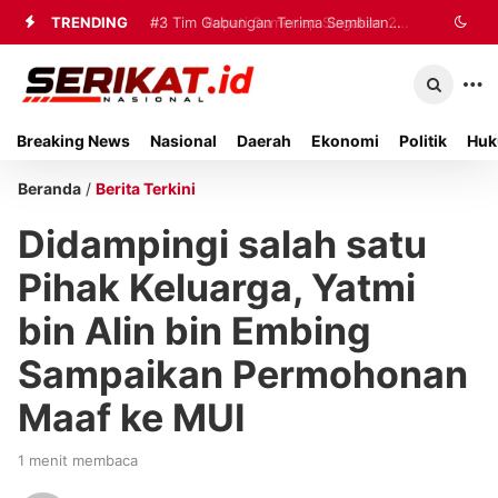
TRENDING
#2
#3
Tim Gabungan Terima Sembilan
Bupati Sumenep Siagakan 20
Ambulans dan Tiga Rumah Sakit
Korban Evakuasi KM Mutiara Sentosa
untuk Tangani Korban Kebakaran KMP
2 di Kalianget
Breaking News
Nasional
Daerah
Ekonomi
Politik
Huk
Mutiara Sentosa II
Beranda
/
Berita Terkini
Didampingi salah satu
Pihak Keluarga, Yatmi
bin Alin bin Embing
Sampaikan Permohonan
Maaf ke MUI
1 menit membaca