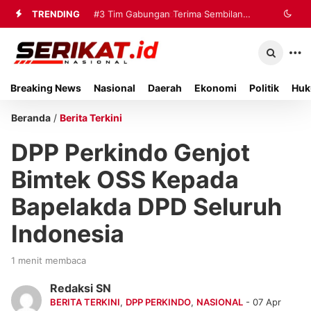
TRENDING
#3
Tim Gabungan Terima Sembilan
Korban Evakuasi KM Mutiara Sentosa
2 di Kalianget
Breaking News
Nasional
Daerah
Ekonomi
Politik
Huk
Beranda
/
Berita Terkini
DPP Perkindo Genjot
Bimtek OSS Kepada
Bapelakda DPD Seluruh
Indonesia
1 menit membaca
Redaksi SN
BERITA TERKINI
,
DPP PERKINDO
,
NASIONAL
- 07 Apr