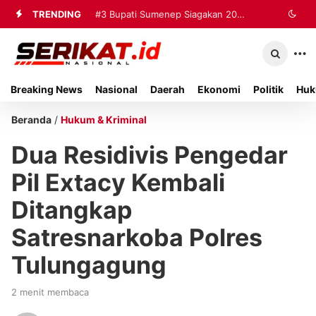
TRENDING
#2
#3
Bupati Sumenep Siagakan 20
Perkimhub Sumenep
Matangkan Pelaksanaan RTLH 2026,
Ambulans dan Tiga Rumah Sakit
Sebanyak 80 Rumah Siap
untuk Tangani Korban Kebakaran KMP
Breaking News
Nasional
Daerah
Ekonomi
Politik
Huk
Direhabilitasi
Mutiara Sentosa II
Beranda
/
Hukum & Kriminal
Dua Residivis Pengedar
Pil Extacy Kembali
Ditangkap
Satresnarkoba Polres
Tulungagung
2 menit membaca