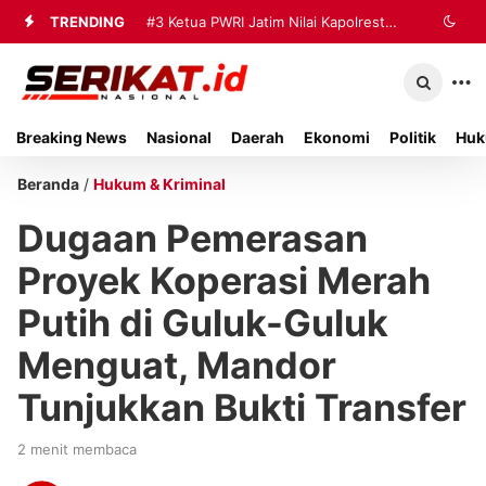
TRENDING
#3
Ketua PWRI Jatim Nilai Kapolresta
Sumenep Berhasil Bangun Kemitraan
Strategis dengan Wartawan
Breaking News
Nasional
Daerah
Ekonomi
Politik
Huk
Beranda
/
Hukum & Kriminal
Dugaan Pemerasan
Proyek Koperasi Merah
Putih di Guluk-Guluk
Menguat, Mandor
Tunjukkan Bukti Transfer
2 menit membaca