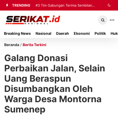
TRENDING
#3
Tim Gabungan Terima Sembilan
Korban Evakuasi KM Mutiara Sentosa
2 di Kalianget
Breaking News
Nasional
Daerah
Ekonomi
Politik
Huk
Beranda
/
Berita Terkini
Galang Donasi
Perbaikan Jalan, Selain
Uang Beraspun
Disumbangkan Oleh
Warga Desa Montorna
Sumenep