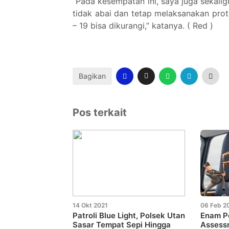
“Pada kesempatan ini, saya juga sekali
tidak abai dan tetap melaksanakan pro
– 19 bisa dikurangi,” katanya. ( Red )
Bagikan
Pos terkait
14 Okt 2021
06 Feb 2
Patroli Blue Light, Polsek Utan
Enam Pe
Sasar Tempat Sepi Hingga
Assess