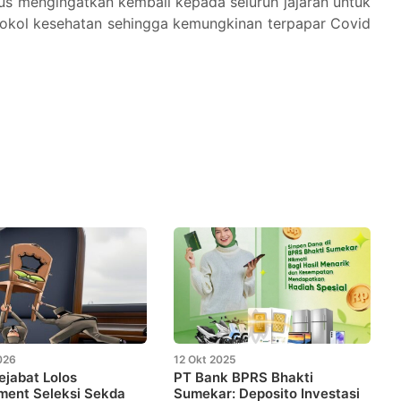
gus mengingatkan kembali kepada seluruh jajaran untuk
tokol kesehatan sehingga kemungkinan terpapar Covid
026
12 Okt 2025
jabat Lolos
PT Bank BPRS Bhakti
ment Seleksi Sekda
Sumekar: Deposito Investasi