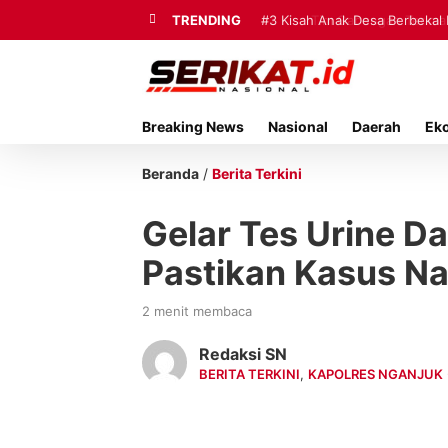
TRENDING
#3
Kisah Anak Desa Berbekal 
Breaking News
Nasional
Daerah
Ek
Beranda
/
Berita Terkini
Gelar Tes Urine D
Pastikan Kasus Na
2 menit membaca
Redaksi SN
BERITA TERKINI
,
KAPOLRES NGANJUK