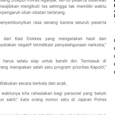
deng Dokpol Polres Nganjuk. Ke-50 peserta diberikan
diwajibkan mengikuti tes sehingga tak memiliki waktu
erpengaruh obat-obatan terlarang.
enyembunyikan rasa senang karena seluruh peserta
n dari Kasi Dokkes yang mengatakan hasil dari
nyatakan negatif terindikasi penyalahgunaan narkoba,”
harus selalu siap untuk bersih diri. Termasuk di
yang merupakan salah satu program prioritas Kapolri,”
dilakukan secara berkala dan acak.
i, waktunya kita rahasiakan bagi personel yang belum
pun sakit,” kata orang nomor satu di Jajaran Polres