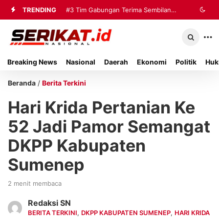
TRENDING
#3
Tim Gabungan Terima Sembilan
Korban Evakuasi KM Mutiara Sentosa
2 di Kalianget
Breaking News
Nasional
Daerah
Ekonomi
Politik
Huk
Beranda
/
Berita Terkini
Hari Krida Pertanian Ke
52 Jadi Pamor Semangat
DKPP Kabupaten
Sumenep
2 menit membaca
Redaksi SN
BERITA TERKINI
,
DKPP KABUPATEN SUMENEP
,
HARI KRIDA