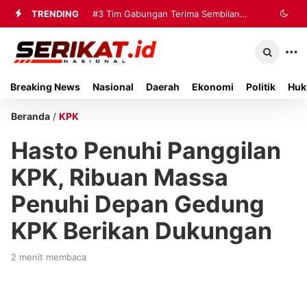
TRENDING
#3
Tim Gabungan Terima Sembilan
Korban Evakuasi KM Mutiara Sentosa
2 di Kalianget
Breaking News
Nasional
Daerah
Ekonomi
Politik
Huk
Beranda
/
KPK
Hasto Penuhi Panggilan
KPK, Ribuan Massa
Penuhi Depan Gedung
KPK Berikan Dukungan
2 menit membaca