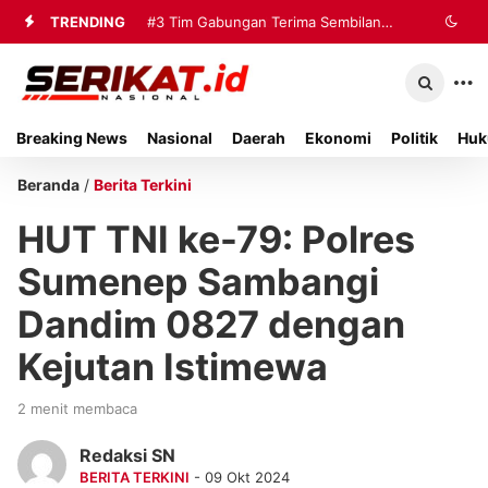
TRENDING
#3
Tim Gabungan Terima Sembilan
Korban Evakuasi KM Mutiara Sentosa
2 di Kalianget
Breaking News
Nasional
Daerah
Ekonomi
Politik
Huk
Beranda
/
Berita Terkini
HUT TNI ke-79: Polres
Sumenep Sambangi
Dandim 0827 dengan
Kejutan Istimewa
2 menit membaca
Redaksi SN
BERITA TERKINI
- 09 Okt 2024