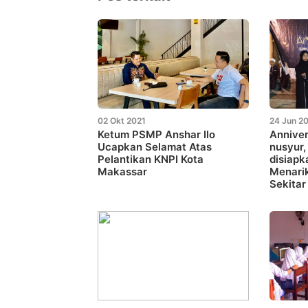
02 Okt 2021
24 Jun 2
Ketum PSMP Anshar Ilo
Anniver
Ucapkan Selamat Atas
nusyur
Pelantikan KNPI Kota
disiapk
Makassar
Menari
Sekitar