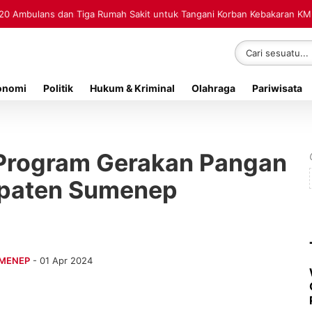
20 Ambulans dan Tiga Rumah Sakit untuk Tangani Korban Kebakaran K
onomi
Politik
Hukum & Kriminal
Olahraga
Pariwisata
 Program Gerakan Pangan
paten Sumenep
UMENEP
- 01 Apr 2024