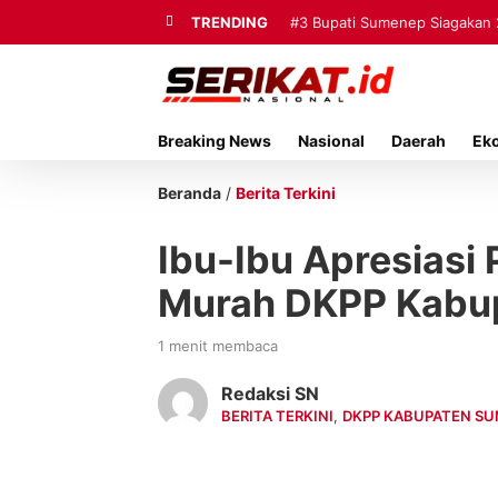
TRENDING
#3
Bupati Sumenep Siagakan 
Mutiara Sentosa II
Breaking News
Nasional
Daerah
Ek
Beranda
/
Berita Terkini
Ibu-Ibu Apresiasi
Murah DKPP Kabu
1 menit membaca
Redaksi SN
BERITA TERKINI
,
DKPP KABUPATEN S