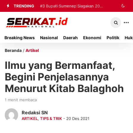
TRENDING
#2
#3
Bupati Sumenep Siagakan 20
Perkimhub Sumenep
Matangkan Pelaksanaan RTLH 2026,
Ambulans dan Tiga Rumah Sakit
Sebanyak 80 Rumah Siap
untuk Tangani Korban Kebakaran KMP
Breaking News
Nasional
Daerah
Ekonomi
Politik
Huk
Direhabilitasi
Mutiara Sentosa II
Beranda
/
Artikel
Ilmu yang Bermanfaat,
Begini Penjelasannya
Menurut Kitab Balaghoh
1 menit membaca
Redaksi SN
ARTIKEL
,
TIPS & TRIK
- 20 Des 2021