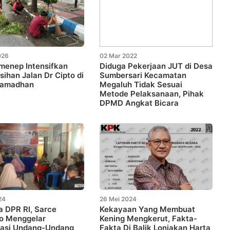
026
02 Mar 2022
menep Intensifkan
Diduga Pekerjaan JUT di Desa
ihan Jalan Dr Cipto di
Sumbersari Kecamatan
Ramadhan
Megaluh Tidak Sesuai
Metode Pelaksanaan, Pihak
DPMD Angkat Bicara
24
26 Mei 2024
 DPR RI, Sarce
Kekayaan Yang Membuat
o Menggelar
Kening Mengkerut, Fakta-
sasi Undang-Undang
Fakta Di Balik Lonjakan Harta