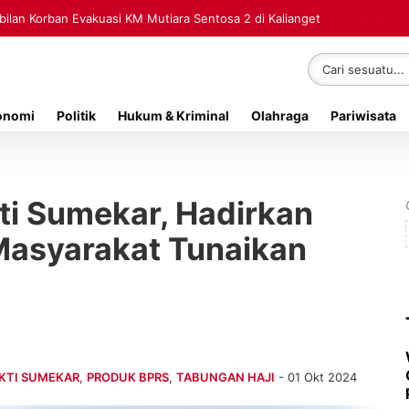
lan Korban Evakuasi KM Mutiara Sentosa 2 di Kalianget
onomi
Politik
Hukum & Kriminal
Olahraga
Pariwisata
ti Sumekar, Hadirkan
asyarakat Tunaikan
KTI SUMEKAR
,
PRODUK BPRS
,
TABUNGAN HAJI
- 01 Okt 2024