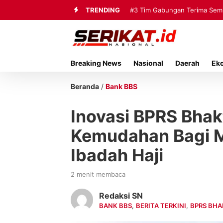
TRENDING
#3
Tim Gabungan Terima Sembi
Breaking News
Nasional
Daerah
Ek
Beranda
/
Bank BBS
Inovasi BPRS Bhak
Kemudahan Bagi M
Ibadah Haji
2 menit membaca
Redaksi SN
BANK BBS
,
BERITA TERKINI
,
BPRS BHA