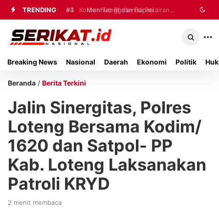
TRENDING
#3
#4
Korban Tenggelam di Perairan
Menhub RI dan Bupati
Sumenep Perkuat Sinergi
Giligenting Ditemukan Mengapung,
Penanganan Korban Kebakaran KM
Dievakuasi ke Rumah Duka
Breaking News
Nasional
Daerah
Ekonomi
Politik
Huk
Mutiara Sentosa II
Beranda
/
Berita Terkini
Jalin Sinergitas, Polres
Loteng Bersama Kodim/
1620 dan Satpol- PP
Kab. Loteng Laksanakan
Patroli KRYD
2 menit membaca