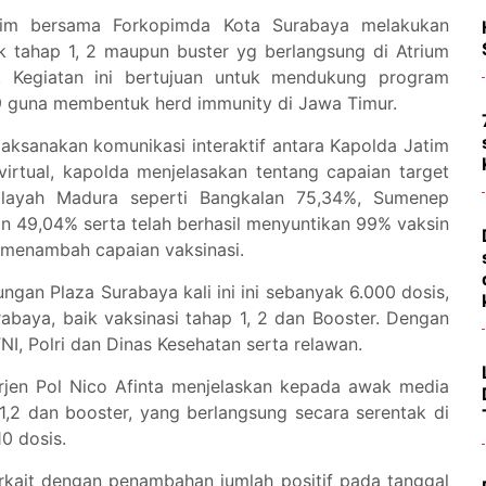
tim bersama Forkopimda Kota Surabaya melakukan
k tahap 1, 2 maupun buster yg berlangsung di Atrium
. Kegiatan ini bertujuan untuk mendukung program
9 guna membentuk herd immunity di Jawa Timur.
aksanakan komunikasi interaktif antara Kapolda Jatim
irtual, kapolda menjelasakan tentang capaian target
wilayah Madura seperti Bangkalan 75,34%, Sumenep
 49,04% serta telah berhasil menyuntikan 99% vaksin
s menambah capaian vaksinasi.
ungan Plaza Surabaya kali ini ini sebanyak 6.000 dosis,
abaya, baik vaksinasi tahap 1, 2 dan Booster. Dengan
NI, Polri dan Dinas Kesehatan serta relawan.
Irjen Pol Nico Afinta menjelaskan kepada awak media
 1,2 dan booster, yang berlangsung secara serentak di
10 dosis.
erkait dengan penambahan jumlah positif pada tanggal