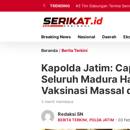
TRENDING
#3
Tim Gabungan Terima Sembi
Breaking News
Nasional
Daerah
Ek
Beranda
/
Berita Terkini
Kapolda Jatim: Ca
Seluruh Madura Ha
Vaksinasi Massal 
3 menit membaca
Redaksi SN
BERITA TERKINI
,
POLDA JATIM
- 03 Fe