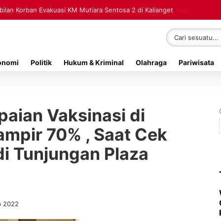
lan Korban Evakuasi KM Mutiara Sentosa 2 di Kalianget
onomi
Politik
Hukum & Kriminal
Olahraga
Pariwisata
paian Vaksinasi di
mpir 70% , Saat Cek
di Tunjungan Plaza
b 2022