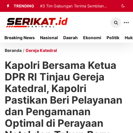
TRENDING
#3
Tim Gabungan Terima Sembilan
Korban Evakuasi KM Mutiara Sentosa
2 di Kalianget
Breaking News
Nasional
Daerah
Ekonomi
Politik
Huk
Beranda
/
Gereja Katedral
Kapolri Bersama Ketua
DPR RI Tinjau Gereja
Katedral, Kapolri
Pastikan Beri Pelayanan
dan Pengamanan
Optimal di Perayaan