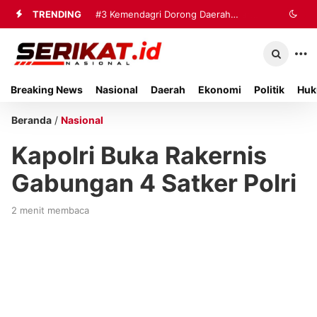
TRENDING
#3
Kemendagri Dorong Daerah
Perkuat Tata Kelola Sampah
Breaking News
Nasional
Daerah
Ekonomi
Politik
Huk
Beranda
/
Nasional
Kapolri Buka Rakernis
Gabungan 4 Satker Polri
2 menit membaca