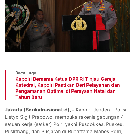
Baca Juga
Kapolri Bersama Ketua DPR RI Tinjau Gereja
Katedral, Kapolri Pastikan Beri Pelayanan dan
Pengamanan Optimal di Perayaan Natal dan
Tahun Baru
Jakarta (Serikatnasional.id), –
Kapolri Jenderal Polisi
Listyo Sigit Prabowo, membuka rakenis gabungan 4
satuan kerja (satker) Polri yakni Pusdokkes, Puskeu,
Puslitbang, dan Pusjarah di Rupattama Mabes Polri,