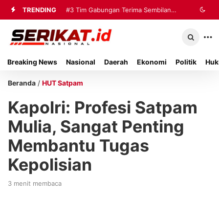
TRENDING
#2
#3
Tim Gabungan Terima Sembilan
Perkimhub Sumenep
Matangkan Pelaksanaan RTLH 2026,
Korban Evakuasi KM Mutiara Sentosa
Sebanyak 80 Rumah Siap
2 di Kalianget
Breaking News
Nasional
Daerah
Ekonomi
Politik
Huk
Direhabilitasi
Beranda
/
HUT Satpam
Kapolri: Profesi Satpam
Mulia, Sangat Penting
Membantu Tugas
Kepolisian
3 menit membaca