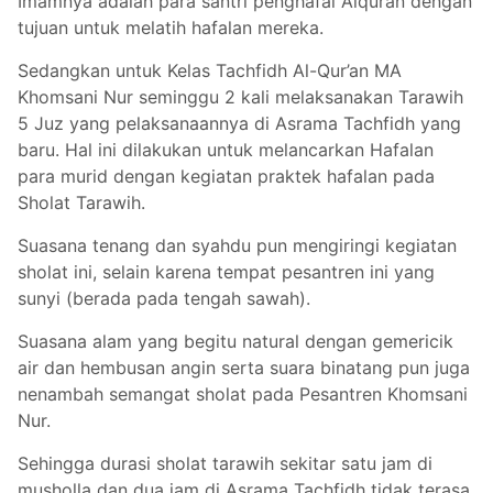
Imamnya adalah para santri penghafal Alquran dengan
tujuan untuk melatih hafalan mereka.
Sedangkan untuk Kelas Tachfidh Al-Qur’an MA
Khomsani Nur seminggu 2 kali melaksanakan Tarawih
5 Juz yang pelaksanaannya di Asrama Tachfidh yang
baru. Hal ini dilakukan untuk melancarkan Hafalan
para murid dengan kegiatan praktek hafalan pada
Sholat Tarawih.
Suasana tenang dan syahdu pun mengiringi kegiatan
sholat ini, selain karena tempat pesantren ini yang
sunyi (berada pada tengah sawah).
Suasana alam yang begitu natural dengan gemericik
air dan hembusan angin serta suara binatang pun juga
nenambah semangat sholat pada Pesantren Khomsani
Nur.
Sehingga durasi sholat tarawih sekitar satu jam di
musholla dan dua jam di Asrama Tachfidh tidak terasa