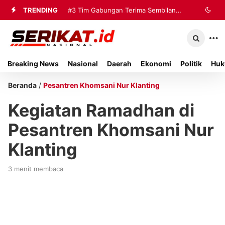
TRENDING
#3
Tim Gabungan Terima Sembilan
Korban Evakuasi KM Mutiara Sentosa
2 di Kalianget
Breaking News
Nasional
Daerah
Ekonomi
Politik
Huk
Beranda
/
Pesantren Khomsani Nur Klanting
Kegiatan Ramadhan di
Pesantren Khomsani Nur
Klanting
3 menit membaca