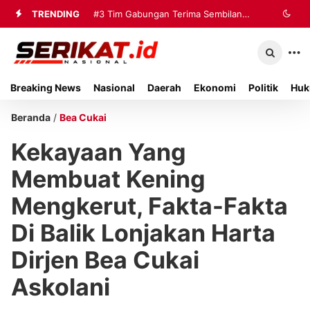
TRENDING
#3
Tim Gabungan Terima Sembilan
Korban Evakuasi KM Mutiara Sentosa
2 di Kalianget
Breaking News
Nasional
Daerah
Ekonomi
Politik
Huk
Beranda
/
Bea Cukai
Kekayaan Yang
Membuat Kening
Mengkerut, Fakta-Fakta
Di Balik Lonjakan Harta
Dirjen Bea Cukai
Askolani