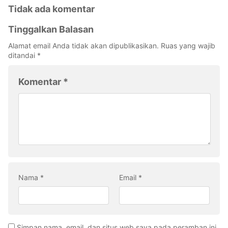
Tidak ada komentar
Tinggalkan Balasan
Alamat email Anda tidak akan dipublikasikan.
Ruas yang wajib
ditandai
*
Komentar
*
Nama
*
Email
*
Simpan nama, email, dan situs web saya pada peramban ini