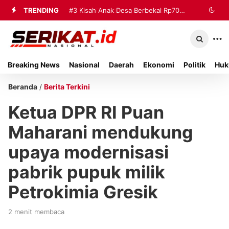
TRENDING
#2
#3
Kisah Anak Desa Berbekal Rp70
Tim Gabungan Terima
Sembilan Korban Evakuasi KM Mutiara
Ribu Jadi Referensi Akademik
Sentosa 2 di Kalianget
Internasional
Breaking News
Nasional
Daerah
Ekonomi
Politik
Huk
Beranda
/
Berita Terkini
Ketua DPR RI Puan
Maharani mendukung
upaya modernisasi
pabrik pupuk milik
Petrokimia Gresik
2 menit membaca