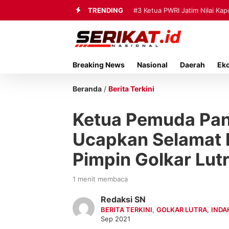
TRENDING
#3
Ketua PWRI Jatim Nilai Ka
Breaking News
Nasional
Daerah
Ek
Beranda
/
Berita Terkini
Ketua Pemuda Pan
Ucapkan Selamat I
Pimpin Golkar Lut
1 menit membaca
Redaksi SN
BERITA TERKINI
,
GOLKAR LUTRA
,
INDA
Sep 2021