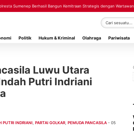
polresta Sumenep Berhasil Bangun Kemitraan Strategis dengan Wartawan
onomi
Politik
Hukum & Kriminal
Olahraga
Pariwisata
casila Luwu Utara
ndah Putri Indriani
ra
H PUTRI INDRIANI
,
PARTAI GOLKAR
,
PEMUDA PANCASILA
- 05