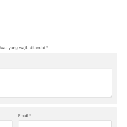
Ruas yang wajib ditandai
*
Email
*