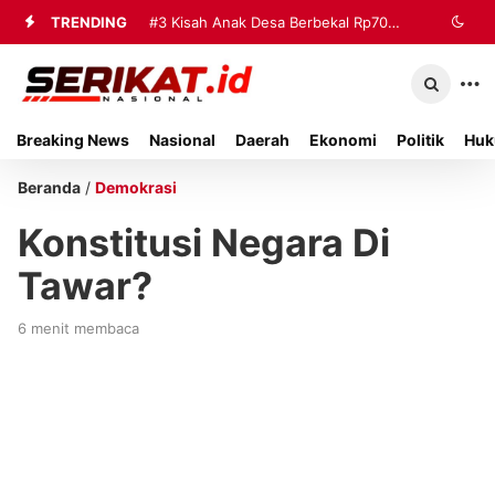
TRENDING
#3
Kisah Anak Desa Berbekal Rp70
Ribu Jadi Referensi Akademik
Internasional
Breaking News
Nasional
Daerah
Ekonomi
Politik
Huk
Beranda
/
Demokrasi
Konstitusi Negara Di
Tawar?
6 menit membaca