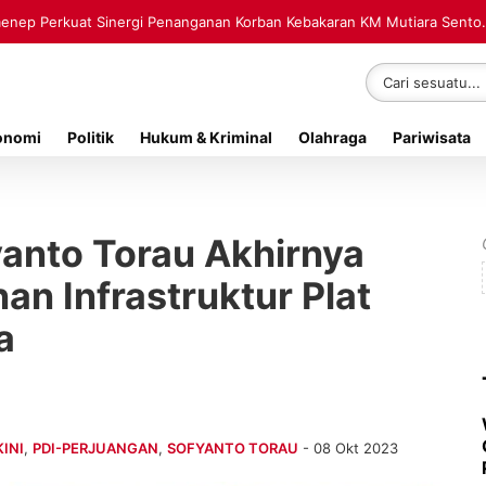
umenep Perkuat Sinergi Penanganan Korban Kebakaran KM Mutiara
rairan Giligenting Ditemukan Mengapung, Dievakuasi ke Rumah Duka
onomi
Politik
Hukum & Kriminal
Olahraga
Pariwisata
yanto Torau Akhirnya
 Infrastruktur Plat
a
KINI
,
PDI-PERJUANGAN
,
SOFYANTO TORAU
- 08 Okt 2023