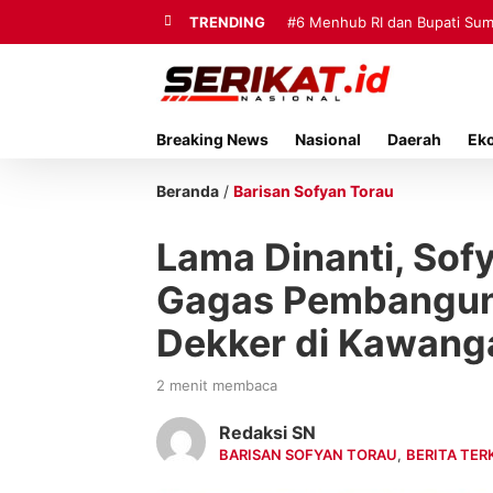
TRENDING
#6
#7
Menhub RI dan Bupati S
Korban Tenggelam di Pe
…
Sentosa II
Breaking News
Nasional
Daerah
Ek
Beranda
/
Barisan Sofyan Torau
Lama Dinanti, Sof
Gagas Pembangunan
Dekker di Kawang
2 menit membaca
Redaksi SN
BARISAN SOFYAN TORAU
,
BERITA TER