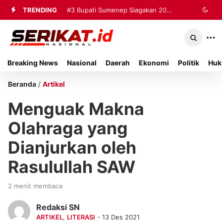
TRENDING
#2
#3
Bupati Sumenep Siagakan 20
Perkimhub Sumenep
Matangkan Pelaksanaan RTLH 2026,
Ambulans dan Tiga Rumah Sakit
Sebanyak 80 Rumah Siap
untuk Tangani Korban Kebakaran KMP
Breaking News
Nasional
Daerah
Ekonomi
Politik
Huk
Direhabilitasi
Mutiara Sentosa II
Beranda
/
Artikel
Menguak Makna
Olahraga yang
Dianjurkan oleh
Rasulullah SAW
2 menit membaca
Redaksi SN
ARTIKEL
,
LITERASI
- 13 Des 2021