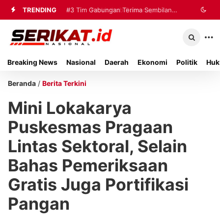
TRENDING
#2
#3
Tim Gabungan Terima Sembilan
Perkimhub Sumenep
Matangkan Pelaksanaan RTLH 2026,
Korban Evakuasi KM Mutiara Sentosa
Sebanyak 80 Rumah Siap
2 di Kalianget
Breaking News
Nasional
Daerah
Ekonomi
Politik
Huk
Direhabilitasi
Beranda
/
Berita Terkini
Mini Lokakarya
Puskesmas Pragaan
Lintas Sektoral, Selain
Bahas Pemeriksaan
Gratis Juga Portifikasi
Pangan