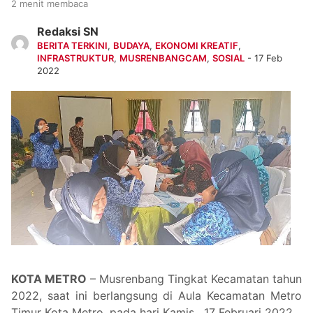
2 menit membaca
Redaksi SN
BERITA TERKINI
,
BUDAYA
,
EKONOMI KREATIF
,
INFRASTRUKTUR
,
MUSRENBANGCAM
,
SOSIAL
- 17 Feb
2022
KOTA METRO
– Musrenbang Tingkat Kecamatan tahun
2022, saat ini berlangsung di Aula Kecamatan Metro
Timur Kota Metro, pada hari Kamis, 17 Februari 2022.