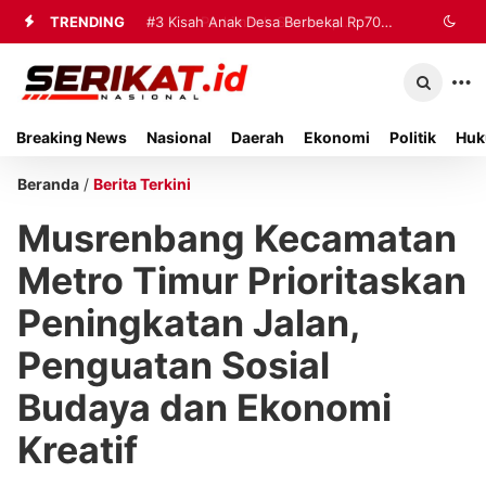
TRENDING
#2
#3
Kisah Anak Desa Berbekal Rp70
Perkimhub Sumenep
Matangkan Pelaksanaan RTLH 2026,
Ribu Jadi Referensi Akademik
Sebanyak 80 Rumah Siap
Internasional
Breaking News
Nasional
Daerah
Ekonomi
Politik
Huk
Direhabilitasi
Beranda
/
Berita Terkini
Musrenbang Kecamatan
Metro Timur Prioritaskan
Peningkatan Jalan,
Penguatan Sosial
Budaya dan Ekonomi
Kreatif