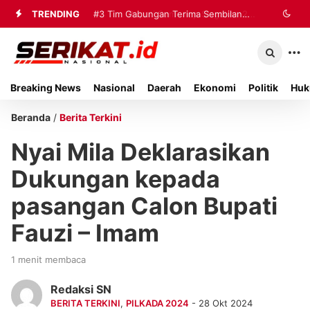
TRENDING
#2
#3
Tim Gabungan Terima Sembilan
Bupati Sumenep Siagakan 20
Ambulans dan Tiga Rumah Sakit
Korban Evakuasi KM Mutiara Sentosa
untuk Tangani Korban Kebakaran KMP
2 di Kalianget
Breaking News
Nasional
Daerah
Ekonomi
Politik
Huk
Mutiara Sentosa II
Beranda
/
Berita Terkini
Nyai Mila Deklarasikan
Dukungan kepada
pasangan Calon Bupati
Fauzi – Imam
1 menit membaca
Redaksi SN
BERITA TERKINI
,
PILKADA 2024
- 28 Okt 2024