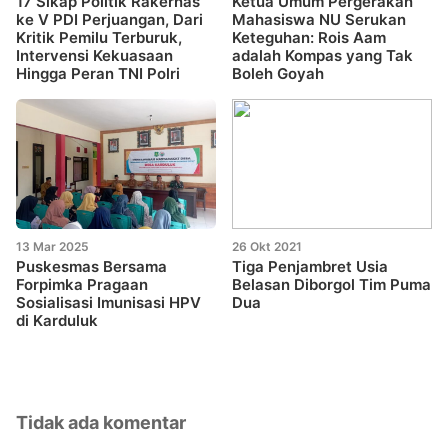
17 Sikap Politik Rakernas
Ketua Umum Pergerakan
ke V PDI Perjuangan, Dari
Mahasiswa NU Serukan
Kritik Pemilu Terburuk,
Keteguhan: Rois Aam
Intervensi Kekuasaan
adalah Kompas yang Tak
Hingga Peran TNI Polri
Boleh Goyah
13 Mar 2025
26 Okt 2021
Puskesmas Bersama
Tiga Penjambret Usia
Forpimka Pragaan
Belasan Diborgol Tim Puma
Sosialisasi Imunisasi HPV
Dua
di Karduluk
Tidak ada komentar