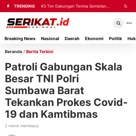
TRENDING
#3
Tim Gabungan Terima Sembilan
Korban Evakuasi KM Mutiara Sentosa
2 di Kalianget
Breaking News
Nasional
Daerah
Ekonomi
Politik
Huk
Beranda
/
Berita Terkini
Patroli Gabungan Skala
Besar TNI Polri
Sumbawa Barat
Tekankan Prokes Covid-
19 dan Kamtibmas
2 menit membaca