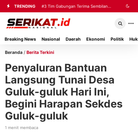
TRENDING
#3
Tim Gabungan Terima Sembilan
Korban Evakuasi KM Mutiara Sentosa
2 di Kalianget
Breaking News
Nasional
Daerah
Ekonomi
Politik
Huk
Beranda
/
Berita Terkini
Penyaluran Bantuan
Langsung Tunai Desa
Guluk-guluk Hari Ini,
Begini Harapan Sekdes
Guluk-guluk
1 menit membaca