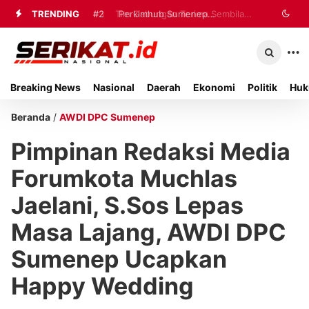
TRENDING
#2
#3
Tim Gabungan Terima Sembilan
Perkimhub Sumenep
Matangkan Pelaksanaan RTLH 2026,
Korban Evakuasi KM Mutiara Sentosa
Sebanyak 80 Rumah Siap
2 di Kalianget
Breaking News
Nasional
Daerah
Ekonomi
Politik
Huk
Direhabilitasi
Beranda
/
AWDI DPC Sumenep
Pimpinan Redaksi Media
Forumkota Muchlas
Jaelani, S.Sos Lepas
Masa Lajang, AWDI DPC
Sumenep Ucapkan
Happy Wedding