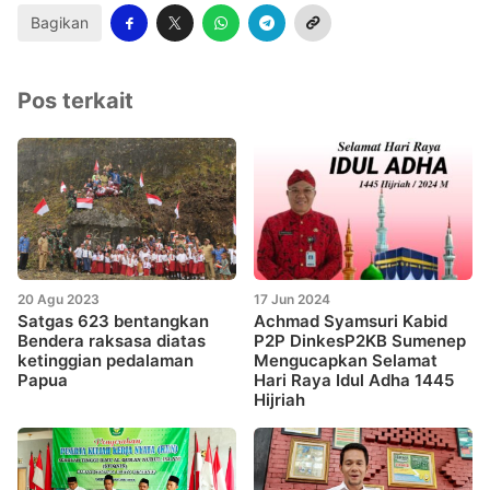
Bagikan
Pos terkait
20 Agu 2023
17 Jun 2024
Satgas 623 bentangkan
Achmad Syamsuri Kabid
Bendera raksasa diatas
P2P DinkesP2KB Sumenep
ketinggian pedalaman
Mengucapkan Selamat
Papua
Hari Raya Idul Adha 1445
Hijriah