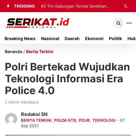
TRENDING
#3
Tim Gabungan Terima Sembilan
Korban Evakuasi KM Mutiara Sentosa
2 di Kalianget
Breaking News
Nasional
Daerah
Ekonomi
Politik
Huk
Beranda
/
Berita Terkini
Polri Bertekad Wujudkan
Teknologi Informasi Era
Police 4.0
2 menit membaca
Redaksi SN
BERITA TERKINI
,
POLDA NTB
,
POLRI
,
TEKNOLOGI
- 07
Sep 2021