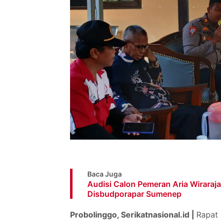
Baca Juga
Audisi Calon Pemeran Aria Wiraraj
Disbudporapar Sumenep
Probolinggo, Serikatnasional.id |
Rapat 