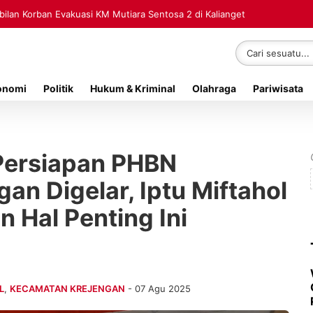
lan Korban Evakuasi KM Mutiara Sentosa 2 di Kalianget
onomi
Politik
Hukum & Kriminal
Olahraga
Pariwisata
 Persiapan PHBN
an Digelar, Iptu Miftahol
Hal Penting Ini
L
,
KECAMATAN KREJENGAN
- 07 Agu 2025