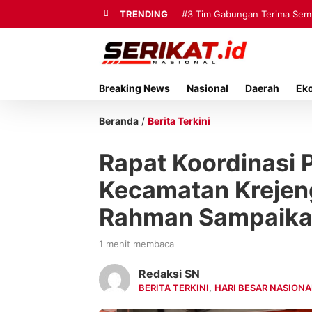
TRENDING
#3
Tim Gabungan Terima Sembi
Breaking News
Nasional
Daerah
Ek
Beranda
/
Berita Terkini
Rapat Koordinasi
Kecamatan Krejeng
Rahman Sampaikan 
1 menit membaca
Redaksi SN
BERITA TERKINI
,
HARI BESAR NASIONA