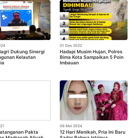
024
01 Des 2022
agri Dukung Sinergi
Hadapi Musim Hujan, Polres
gunan Kelautan
Bima Kota Sampaikan 5 Poin
ia
Imbauan
021
08 Mei 2024
atanganan Pakta
12 Hari Menikah, Pria Ini Baru
tas Madrasah Aliyah
Sadar Bahwa Istrinya