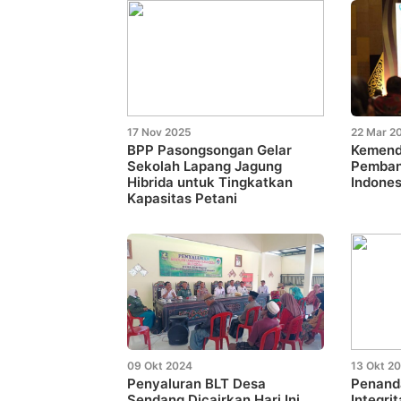
17 Nov 2025
22 Mar 2
BPP Pasongsongan Gelar
Kemend
Sekolah Lapang Jagung
Pemban
Hibrida untuk Tingkatkan
Indones
Kapasitas Petani
09 Okt 2024
13 Okt 2
Penyaluran BLT Desa
Penand
Sendang Dicairkan Hari Ini,
Integri