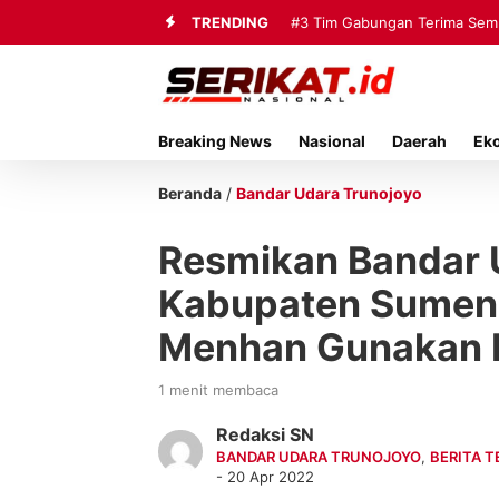
TRENDING
#3
Tim Gabungan Terima Sembi
Breaking News
Nasional
Daerah
Ek
Beranda
/
Bandar Udara Trunojoyo
Resmikan Bandar U
Kabupaten Sumene
Menhan Gunakan 
1 menit membaca
Redaksi SN
BANDAR UDARA TRUNOJOYO
,
BERITA T
- 20 Apr 2022