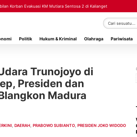
lan Korban Evakuasi KM Mutiara Sentosa 2 di Kalianget
onomi
Politik
Hukum & Kriminal
Olahraga
Pariwisata
dara Trunojoyo di
p, Presiden dan
Blangkon Madura
ERKINI
,
DAERAH
,
PRABOWO SUBIANTO
,
PRESIDEN JOKO WIDODO