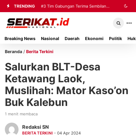
TRENDING
#3
Tim Gabungan Terima Sembilan
Korban Evakuasi KM Mutiara Sentosa
2 di Kalianget
Breaking News
Nasional
Daerah
Ekonomi
Politik
Huk
Beranda
/
Berita Terkini
Salurkan BLT-Desa
Ketawang Laok,
Muslihah: Mator Kaso’on
Buk Kalebun
1 menit membaca
Redaksi SN
BERITA TERKINI
- 04 Apr 2024