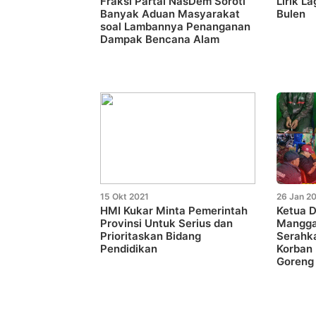
Fraksi Partai NasDem Soroti
Lirik L
Banyak Aduan Masyarakat
Bulen
soal Lambannya Penanganan
Dampak Bencana Alam
15 Okt 2021
26 Jan 2
HMI Kukar Minta Pemerintah
Ketua 
Provinsi Untuk Serius dan
Manggar
Prioritaskan Bidang
Serahk
Pendidikan
Korban
Goreng