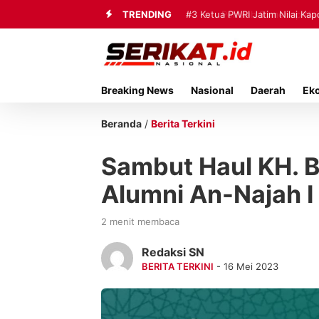
TRENDING
#3
Ketua PWRI Jatim Nilai Ka
Breaking News
Nasional
Daerah
Ek
Beranda
/
Berita Terkini
Sambut Haul KH. B
Alumni An-Najah I
2 menit membaca
Redaksi SN
BERITA TERKINI
- 16 Mei 2023