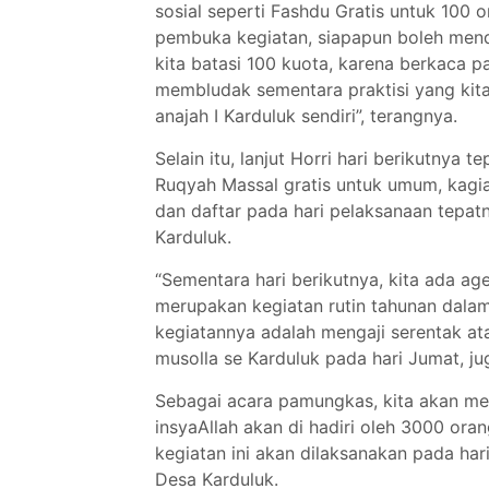
sosial seperti Fashdu Gratis untuk 100 
pembuka kegiatan, siapapun boleh mend
kita batasi 100 kuota, karena berkaca
membludak sementara praktisi yang kit
anajah I Karduluk sendiri”, terangnya.
Selain itu, lanjut Horri hari berikutnya
Ruqyah Massal gratis untuk umum, kagiat
dan daftar pada hari pelaksanaan tepat
Karduluk.
“Sementara hari berikutnya, kita ada ag
merupakan kegiatan rutin tahunan dala
kegiatannya adalah mengaji serentak ata
musolla se Karduluk pada hari Jumat, jug
Sebagai acara pamungkas, kita akan me
insyaAllah akan di hadiri oleh 3000 ora
kegiatan ini akan dilaksanakan pada ha
Desa Karduluk.