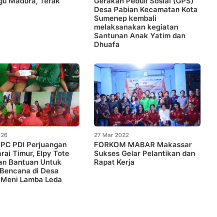
agu Madura, Terak
Gerakan Peduli Sosial (GPS)
Desa Pabian Kecamatan Kota
Sumenep kembali
melaksanakan kegiatan
Santunan Anak Yatim dan
Dhuafa
026
27 Mar 2022
DPC PDI Perjuangan
FORKOM MABAR Makassar
ai Timur, Elpy Tote
Sukses Gelar Pelantikan dan
an Bantuan Untuk
Rapat Kerja
 Bencana di Desa
 Meni Lamba Leda