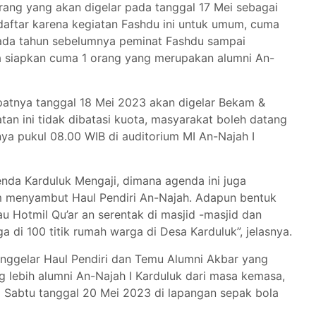
orang yang akan digelar pada tanggal 17 Mei sebagai
aftar karena kegiatan Fashdu ini untuk umum, cuma
 pada tahun sebelumnya peminat Fashdu sampai
a siapkan cuma 1 orang yang merupakan alumni An-
 tepatnya tanggal 18 Mei 2023 akan digelar Bekam &
an ini tidak dibatasi kuota, masyarakat boleh datang
nya pukul 08.00 WIB di auditorium MI An-Najah I
enda Karduluk Mengaji, dimana agenda ini juga
m menyambut Haul Pendiri An-Najah. Adapun bentuk
u Hotmil Qu’ar an serentak di masjid -masjid dan
a di 100 titik rumah warga di Desa Karduluk”, jelasnya.
nggelar Haul Pendiri dan Temu Alumni Akbar yang
ng lebih alumni An-Najah I Karduluk dari masa kemasa,
ri Sabtu tanggal 20 Mei 2023 di lapangan sepak bola