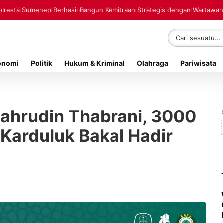
polresta Sumenep Berhasil Bangun Kemitraan Strategis dengan Wartawan
onomi
Politik
Hukum & Kriminal
Olahraga
Pariwisata
ahrudin Thabrani, 3000
 Karduluk Bakal Hadir